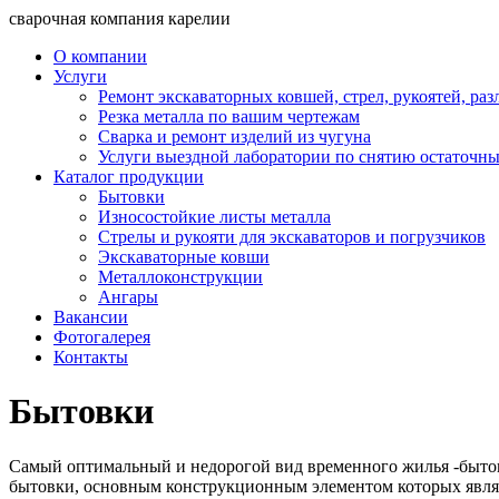
сварочная компания карелии
О компании
Услуги
Ремонт экскаваторных ковшей, стрел, рукоятей, ра
Резка металла по вашим чертежам
Сварка и ремонт изделий из чугуна
Услуги выездной лаборатории по снятию остаточн
Каталог продукции
Бытовки
Износостойкие листы металла
Стрелы и рукояти для экскаваторов и погрузчиков
Экскаваторные ковши
Металлоконструкции
Ангары
Вакансии
Фотогалерея
Контакты
Бытовки
Самый оптимальный и недорогой вид временного жилья -бытовк
бытовки, основным конструкционным элементом которых явля